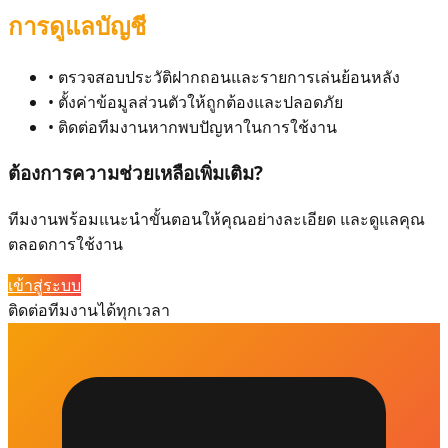
การดูแลบัญชี
•
ตรวจสอบประวัติฝากถอนและรายการเล่นย้อนหลัง
•
ตั้งค่าข้อมูลส่วนตัวให้ถูกต้องและปลอดภัย
•
ติดต่อทีมงานหากพบปัญหาในการใช้งาน
ต้องการความช่วยเหลือเพิ่มเติม?
ทีมงานพร้อมแนะนำขั้นตอนให้คุณอย่างละเอียด และดูแลคุณ
ตลอดการใช้งาน
เข้าสู่ระบบ
ติดต่อทีมงานได้ทุกเวลา