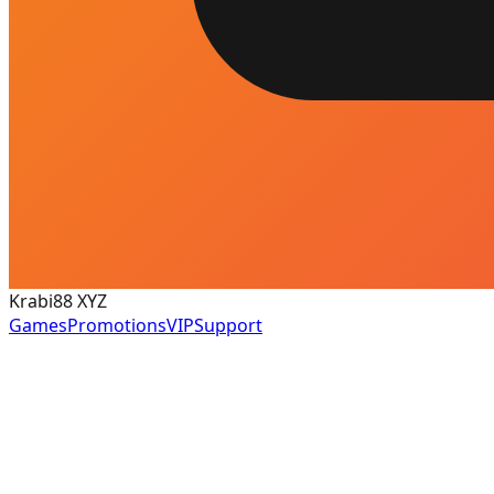
Krabi88 XYZ
Games
Promotions
VIP
Support