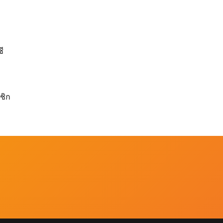
ี
ชิก